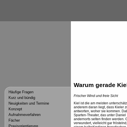
Warum gerade Kie
Häufige Fragen
Frischer Wind und freie Sicht
Kurz und bündig
Kiel ist die am meisten unterschät
Neuigkeiten und Termine
anderem daran liegt, dass Kieler z
Konzept
antworten, woher sie kommen. Dabei
Aufnahmeverfahren
Sparten-Theater, das unter Daniel 
andernorts selten finden werden.
Fächer
verwundert, vielleicht gar fröstelnd
Praxisorientierung
einem halbstündigen frenetischen