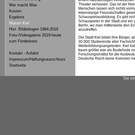
Theater verlassen. Das ist der No
Wer macht Was
Menschen lassen sich nichts vorm
Kosten
lebenslange Freundschaften gewin
Schauspielausbildung. Es gibt nich
Ergebnis
Schauspieler in der Stadt und ein 
Warum Kiel
Berlin, wo man mittlerweile den Ei
Hist. Bilderbogen 1984-2018
anzutreffen.
Foto-/Videogalerie 2019-heute
Die Stadt Kiel bildet ihre Bürger, a
zum Förderkreis
30.000 Studierende aller Fachrich
Weiterbildungsangeboten. Kiel hatte
kaum größer war als Buxtehude o
Kontakt - Anfahrt
Forschungsinstitut für die Ausbeutu
Deutsche Reich keine Kolonien me
Impressum/Haftungsausschluss
Startseite
Sie si