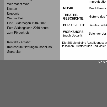
Improvisatio
Wer macht Was
MUSIK:
Musiktheorie
Kosten
Ergebnis
THEATER-
Historie des
Warum Kiel
GESCHICHTE:
Hist. Bilderbogen 1984-2018
BERUFSFELD:
Berufs- und 
Foto-/Videogalerie 2019-heute
WORKSHOPS
zum Förderkreis
Spiel vor de
(nach Bedarf):
Kontakt - Anfahrt
Die SfS bietet eine Ausbildungsdaue
fast allen Privatschulen und viele
Impressum/Haftungsausschluss
Startseite
Sie si