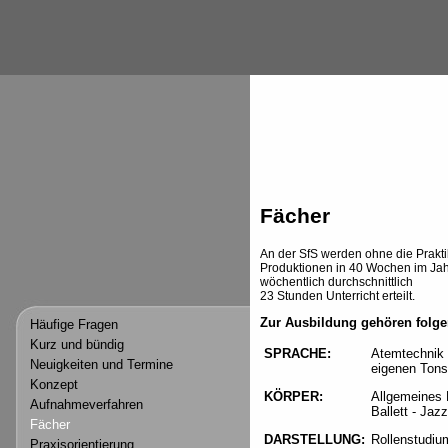
Fächer
An der SfS werden ohne die Prakt
Produktionen in 40 Wochen im Ja
wöchentlich durchschnittlich
23 Stunden Unterricht erteilt.
Zur Ausbildung gehören folge
Häufige Fragen
Kurz und bündig
SPRACHE:
Atemtechnik 
Neuigkeiten und Termine
eigenen Tons
Konzept
KÖRPER:
Allgemeines K
Aufnahmeverfahren
Ballett - Jaz
Fächer
DARSTELLUNG:
Rollenstudium
Praxisorientierung